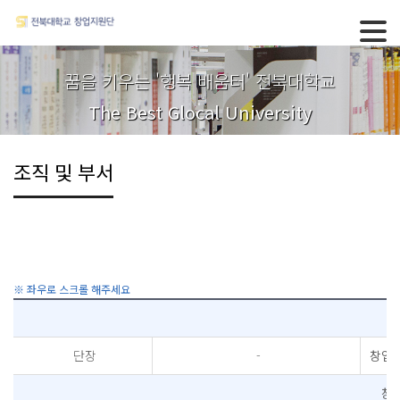
꿈을 키우는 '행복 배움터' 전북대학교
The Best Glocal University
조직 및 부서
단장
-
창업지
창