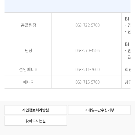
BI 
총괄팀장
063-732-5700
- 입
- 신
BI 
팀장
063-270-4256
- 인
- 원
선임매니저
063-211-7600
희망전
매니저
063-715-5700
창업보
개인정보처리방침
이메일무단수집거부
찾아오시는길